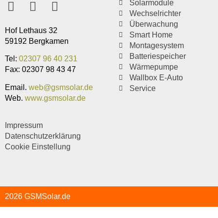
Solarmodule
Wechselrichter
Überwachung
Hof Lethaus 32
Smart Home
59192 Bergkamen
Montagesystem
Batteriespeicher
Tel:
02307 96 40 231
Wärmepumpe
Fax: 02307 98 43 47
Wallbox E-Auto
Email.
web@gsmsolar.de
Service
Web.
www.gsmsolar.de
Impressum
Datenschutzerklärung
Cookie Einstellung
2026 GSMSolar.de