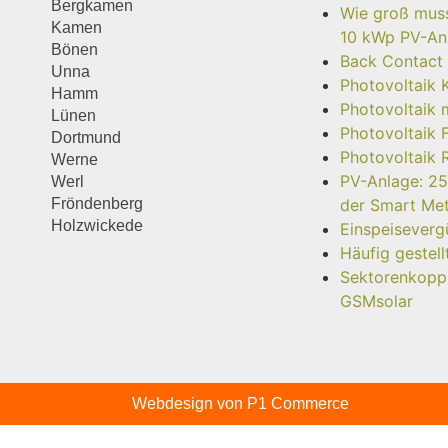
Bergkamen
Wie groß muss 
Kamen
10 kWp PV-Anl
Bönen
Back Contact
Unna
Photovoltaik 
Hamm
Photovoltaik 
Lünen
Photovoltaik 
Dortmund
Photovoltaik 
Werne
PV-Anlage: 25
Werl
Fröndenberg
der Smart Me
Holzwickede
Einspeisever
Häufig gestel
Sektorenkoppl
GSMsolar
Webdesign von P1 Commerce