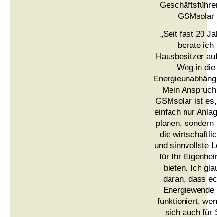
Geschäftsführer
GSMsolar
„Seit fast 20 J
berate ich
Hausbesitzer au
Weg in die
Energieunabhängi
Mein Anspruch
GSMsolar ist es,
einfach nur Anla
planen, sondern 
die wirtschaftli
und sinnvollste 
für Ihr Eigenhe
bieten. Ich gla
daran, dass ec
Energiewende 
funktioniert, wen
sich auch für 