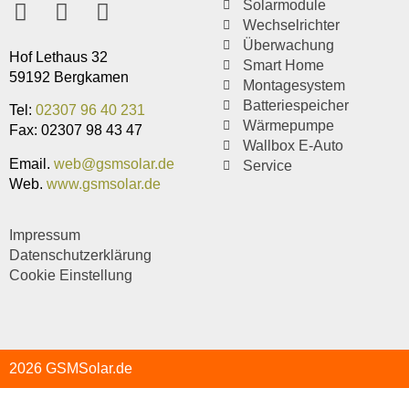
Solarmodule
Wechselrichter
Überwachung
Hof Lethaus 32
Smart Home
59192 Bergkamen
Montagesystem
Batteriespeicher
Tel:
02307 96 40 231
Wärmepumpe
Fax: 02307 98 43 47
Wallbox E-Auto
Email.
web@gsmsolar.de
Service
Web.
www.gsmsolar.de
Impressum
Datenschutzerklärung
Cookie Einstellung
2026 GSMSolar.de