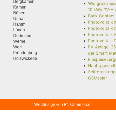
Bergkamen
Wie groß muss 
Kamen
10 kWp PV-Anl
Bönen
Back Contact
Unna
Photovoltaik 
Hamm
Photovoltaik 
Lünen
Photovoltaik 
Dortmund
Photovoltaik 
Werne
PV-Anlage: 25
Werl
Fröndenberg
der Smart Me
Holzwickede
Einspeisever
Häufig gestel
Sektorenkoppl
GSMsolar
Webdesign von P1 Commerce