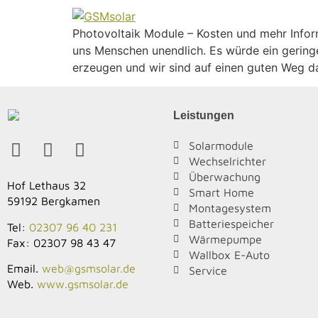
Photovoltaik Module – Kosten und mehr Inform
uns Menschen unendlich. Es würde ein geringe
erzeugen und wir sind auf einen guten Weg d
Leistungen
Solarmodule
Wechselrichter
Überwachung
Hof Lethaus 32
Smart Home
59192 Bergkamen
Montagesystem
Batteriespeicher
Tel:
02307 96 40 231
Wärmepumpe
Fax: 02307 98 43 47
Wallbox E-Auto
Email.
web@gsmsolar.de
Service
Web.
www.gsmsolar.de