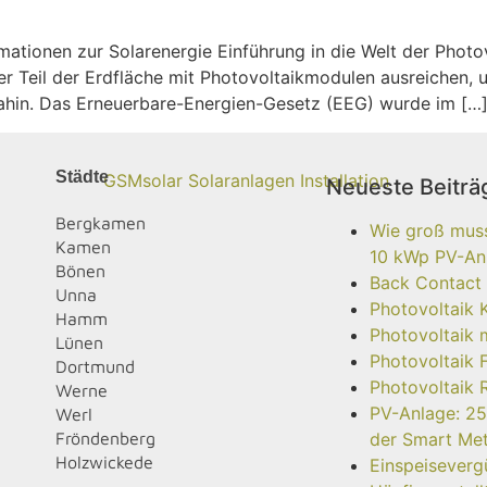
ationen zur Solarenergie Einführung in die Welt der Photo
r Teil der Erdfläche mit Photovoltaikmodulen ausreichen, 
ahin. Das Erneuerbare-Energien-Gesetz (EEG) wurde im […
Städte
Neueste Beiträ
Bergkamen
Wie groß muss 
Kamen
10 kWp PV-Anl
Bönen
Back Contact
Unna
Photovoltaik 
Hamm
Photovoltaik 
Lünen
Photovoltaik 
Dortmund
Photovoltaik 
Werne
PV-Anlage: 25
Werl
Fröndenberg
der Smart Me
Holzwickede
Einspeisever