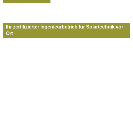
Ihr zertifizierter Ingenieurbetrieb für Solartechnik vor
Ort
GSM­solar
Solaranlage
Bergkamen –
Photovoltaikanlage
für Eigenheime