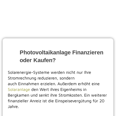
GSMsolar, ihr Experte für Solaranlagen in Bergkamen,
plant und installiert Photovoltaikanlagen für ihr
Eigenheim mit Speicher, Wallbox und Wärmepumpen
Verbindung.
Photovoltaikanlage Finanzieren
oder Kaufen?
Solarenergie-Systeme werden nicht nur Ihre
Stromrechnung reduzieren, sondern
auch Einnahmen erzielen. Außerdem erhöht eine
Solaranlage
den Wert ihres Eigenheims in
Bergkamen und senkt ihre Stromkosten. Ein weiterer
finanzieller Anreiz ist die Einspeisevergütung für 20
Jahre.