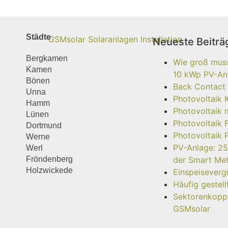
Städte
Neueste Beiträ
Bergkamen
Wie groß muss 
Kamen
10 kWp PV-Anl
Bönen
Back Contact
Unna
Photovoltaik 
Hamm
Photovoltaik 
Lünen
Photovoltaik 
Dortmund
Photovoltaik 
Werne
PV-Anlage: 25
Werl
Fröndenberg
der Smart Me
Holzwickede
Einspeisever
Häufig gestel
Sektorenkoppl
GSMsolar