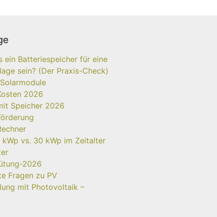
ge
ein Batteriespeicher für eine
age sein? (Der Praxis-Check)
 Solarmodule
Kosten 2026
mit Speicher 2026
Förderung
Rechner
 kWp vs. 30 kWp im Zeitalter
ter
gütung-2026
lte Fragen zu PV
ung mit Photovoltaik –