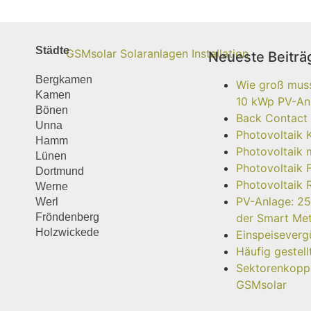
Städte
Neueste Beiträ
Bergkamen
Wie groß muss 
Kamen
10 kWp PV-Anl
Bönen
Back Contact
Unna
Photovoltaik 
Hamm
Photovoltaik 
Lünen
Photovoltaik 
Dortmund
Photovoltaik 
Werne
PV-Anlage: 25
Werl
Fröndenberg
der Smart Me
Holzwickede
Einspeisever
Häufig gestel
Sektorenkoppl
GSMsolar