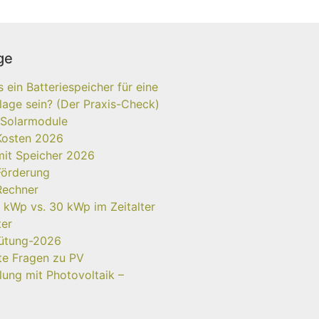
ge
ein Batteriespeicher für eine
age sein? (Der Praxis-Check)
 Solarmodule
Kosten 2026
mit Speicher 2026
Förderung
Rechner
 kWp vs. 30 kWp im Zeitalter
ter
gütung-2026
lte Fragen zu PV
ung mit Photovoltaik –